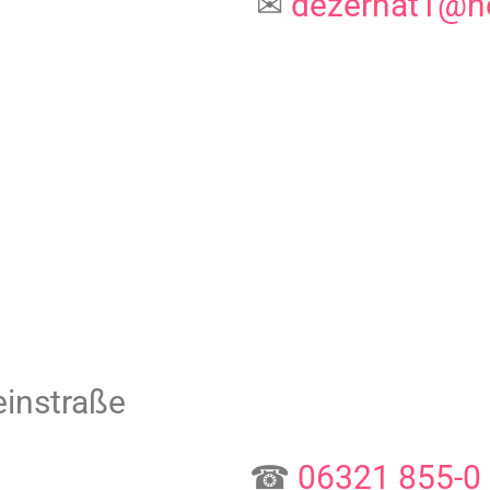
✉
dezernat1@n
instraße
☎
06321 855-0