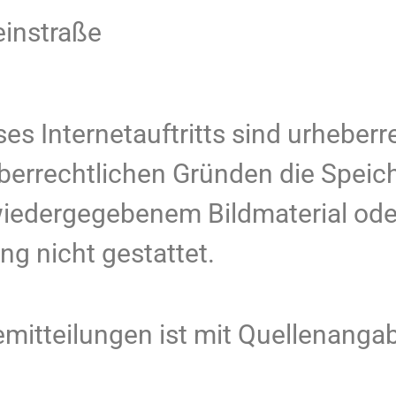
instraße
ses Internetauftritts sind urheberr
eberrechtlichen Gründen die Spei
 wiedergegebenem Bildmaterial od
g nicht gestattet.
itteilungen ist mit Quellenangab