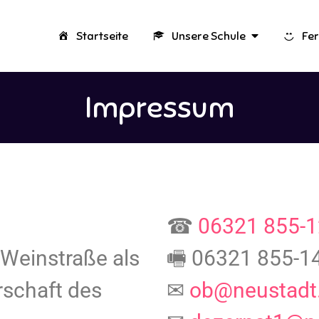
Startseite
Unsere Schule
Fer
Impressum
☎
06321 855-
 Weinstraße als
🖷 06321 855-1
rschaft des
✉
ob@neustadt