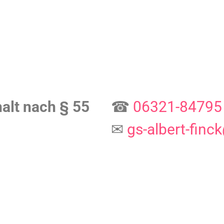
halt nach § 55
☎
06321-84795
✉
gs-albert-fin