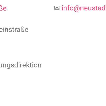
✉
info@neustad
ße
einstraße
tungsdirektion